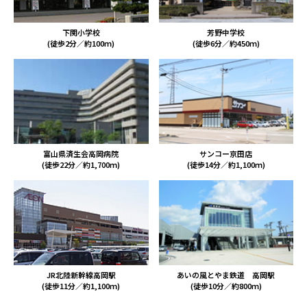
下関小学校
芳野中学校
(徒歩2分／約100ｍ)
(徒歩6分／約450ｍ)
富山県済生会高岡病院
サンコー京田店
(徒歩22分／約1,700ｍ)
(徒歩14分／約1,100ｍ)
JR北陸新幹線高岡駅
あいの風とやま鉄道 高岡駅
(徒歩11分／約1,100ｍ)
(徒歩10分／約800ｍ)