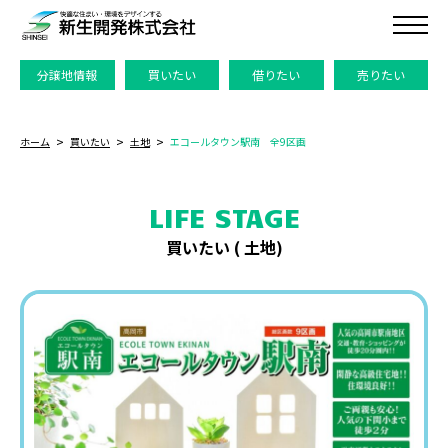
分譲地情報
買いたい
借りたい
売りたい
ホーム
買いたい
土地
エコールタウン駅南 全9区画
LIFE STAGE
買いたい (
土地
)