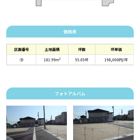
価格表
区画番号
土地面積
坪数
坪単価
⑨
181.99m²
55.05坪
198,000円/坪
フォトアルバム