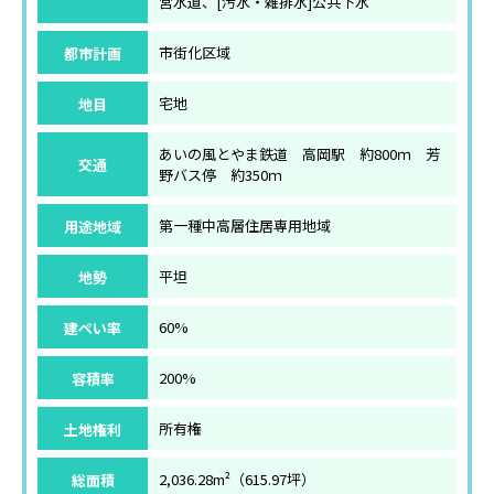
営水道、[汚水・雑排水]公共下水
都市計画
市街化区域
地目
宅地
あいの風とやま鉄道 高岡駅 約800ｍ 芳
交通
野バス停 約350ｍ
用途地域
第一種中高層住居専用地域
地勢
平坦
建ぺい率
60%
容積率
200%
土地権利
所有権
総面積
2,036.28m²（615.97坪）