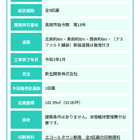
総区画数
全9区画
開発許可番号
高岡市指令開 第18号
北側約6m・東側約8ｍ・西側約6m・（アス
道路
ファルト舗装）新設道路は融雪付き
工事完了年月
令和3年1月
売主
新生開発株式会社
今回販売区画数
1区画
区画面積
181.99㎡（55.05坪）
建築条件はありません。消雪維持管理費が必
備考
要です。
印刷資料
エコールタウン駅南 全9区画の印刷資料