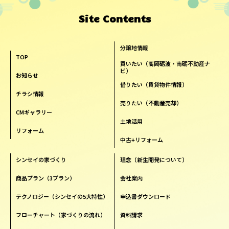
Site Contents
分譲地情報
TOP
買いたい（高岡砺波・南砺不動産ナ
ビ）
お知らせ
借りたい（賃貸物件情報）
チラシ情報
売りたい（不動産売却）
CMギャラリー
土地活用
リフォーム
中古+リフォーム
シンセイの家づくり
理念（新生開発について）
商品プラン（3プラン）
会社案内
テクノロジー（シンセイの5大特性）
申込書ダウンロード
フローチャート（家づくりの流れ）
資料請求