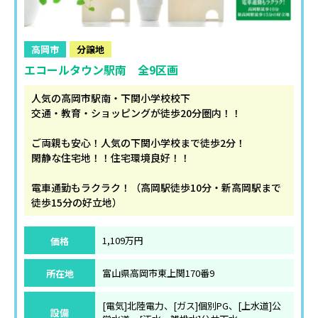
高岡市
分譲地
エコールタウン駅南 全9区画
人気の高岡市駅南・下関小学校校下
交通・教育・ショッピングが徒歩20分圏内！！
ご両親も安心！人気の下関小学校まで徒歩2分！
閑静な住宅地！！住宅環境良好！！
電車通勤もラクラク！（高岡駅徒歩10分・新高岡駅まで
徒歩15分の好立地）
価格
1,109万円
所在地
富山県高岡市東上関170番9
[電気]北陸電力、[ガス]個別PG、[上水道]公
設備