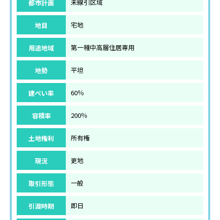
都市計画
未線引区域
地目
宅地
用途地域
第一種中高層住居専用
地勢
平坦
建ぺい率
60％
容積率
200％
土地権利
所有権
現況
更地
取引形態
一般
引渡時期
即日