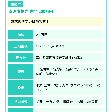
南砺市
南砺市福光 売地 200万円
お求めやすい価格です！
価格
200万円
土地面積
132.36㎡（40.03坪）
所在地
富山県南砺市福光字細江173番3
JR城端線 福光駅 徒歩12分 バス停：楽
交通
蔵前 停歩5分
水道: 公営（未）/ ガス: プロパン/ 排水: 下水
設備
（未）/
接道状況
状況：一方 北側 幅員4m 公道に7m接面