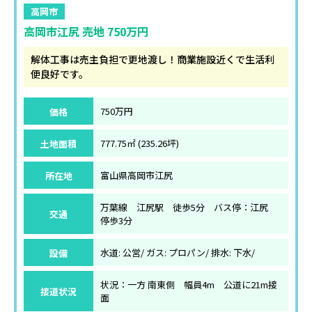
高岡市
高岡市江尻 売地 750万円
解体工事は売主負担で更地渡し！商業施設近くで生活利
便良好です。
価格
750万円
土地面積
777.75㎡ (235.26坪)
所在地
富山県高岡市江尻
万葉線 江尻駅 徒歩5分 バス停：江尻
交通
停歩3分
設備
水道: 公営/ ガス: プロパン/ 排水: 下水/
状況：一方 南東側 幅員4m 公道に21m接
接道状況
面