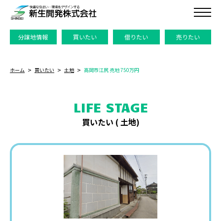
分譲地情報
買いたい
借りたい
売りたい
ホーム
買いたい
土地
高岡市江尻 売地 750万円
LIFE STAGE
買いたい (
土地
)