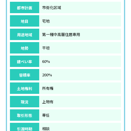
都市計画
市街化区域
地目
宅地
用途地域
第一種中高層住居専用
地勢
平坦
建ぺい率
60%
容積率
200%
土地権利
所有権
現況
上物有
取引形態
専任
引渡時期
相談