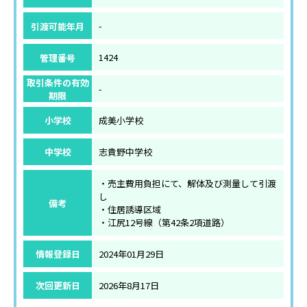
引渡可能年月
-
管理番号
1424
取引条件の有効
-
期限
小学校
成美小学校
中学校
志貴野中学校
・売主費用負担にて、解体及び測量して引渡
し
備考
・住居誘導区域
・江尻12号線（第42条2項道路）
情報登録日
2024年01月29日
次回更新日
2026年8月17日