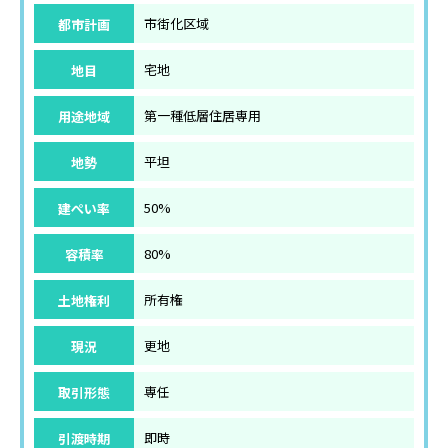
都市計画
市街化区域
地目
宅地
用途地域
第一種低層住居専用
地勢
平坦
建ぺい率
50%
容積率
80%
土地権利
所有権
現況
更地
取引形態
専任
引渡時期
即時