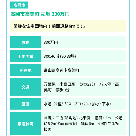
高岡市
高岡市高美町 売地 330万円
閑静な住宅団地内！前面道路6ｍです。
価格
330万円
土地面積
300.46㎡ (90.88坪)
所在地
富山県高岡市高美町
万葉線 米島口駅 徒歩23分 バス停：高
交通
美町 停歩9分
設備
水道: 公営/ ガス: プロパン/ 排水: 下水/
状況：二方(除角地) 北東側 幅員4.3m 公道
接道状況
に8.2m接面 南東側 幅員6m 公道に13.7m
接面