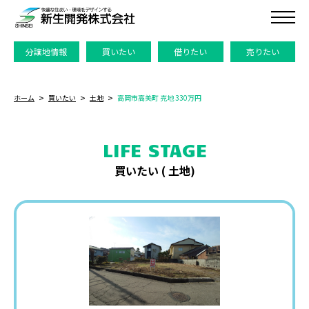
分譲地情報
買いたい
借りたい
売りたい
ホーム
買いたい
土地
高岡市高美町 売地 330万円
LIFE STAGE
買いたい (
土地
)