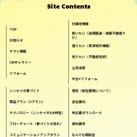
Site Contents
分譲地情報
TOP
買いたい（高岡砺波・南砺不動産ナ
ビ）
お知らせ
借りたい（賃貸物件情報）
チラシ情報
売りたい（不動産売却）
CMギャラリー
土地活用
リフォーム
中古+リフォーム
シンセイの家づくり
理念（新生開発について）
商品プラン（3プラン）
会社案内
テクノロジー（シンセイの5大特性）
申込書ダウンロード
フローチャート（家づくりの流れ）
資料請求
コミュニケーションアップタウン
なんでも相談会