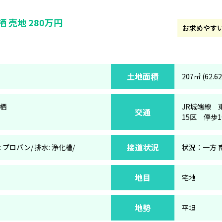
 売地 280万円
お求めやす
土地面積
207㎡ (62.6
栖
JR城端線 
交通
15区 停歩
接道状況
: プロパン/ 排水: 浄化槽/
状況：一方 
地目
宅地
地勢
平坦