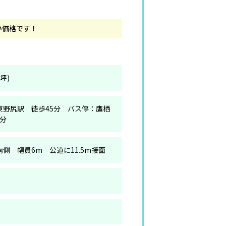
い価格です！
2坪)
東野尻駅 徒歩45分 バス停：鷹栖
1分
南側 幅員6m 公道に11.5m接面