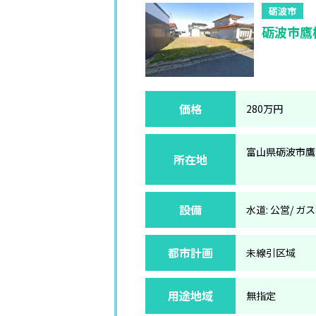
砺波市
砺波市鷹栖
価格
280万円
富山県砺波市鷹
所在地
設備
水道: 公営/ ガス
都市計画
未線引区域
用途地域
無指定