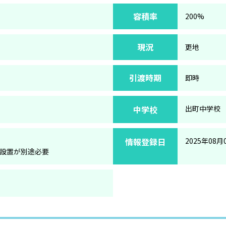
容積率
200%
現況
更地
引渡時期
即時
中学校
出町中学校
情報登録日
2025年08月
設置が別途必要