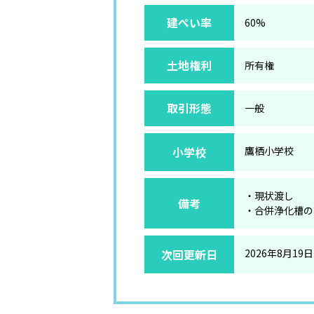
建ぺい率
60%
土地権利
所有権
取引形態
一般
小学校
鷹栖小学校
・現状渡し
備考
・合併浄化槽の
次回更新日
2026年8月19日