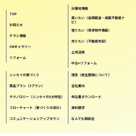
分譲地情報
TOP
買いたい（高岡砺波・南砺不動産ナ
ビ）
お知らせ
借りたい（賃貸物件情報）
チラシ情報
売りたい（不動産売却）
CMギャラリー
土地活用
リフォーム
中古+リフォーム
シンセイの家づくり
理念（新生開発について）
商品プラン（3プラン）
会社案内
テクノロジー（シンセイの5大特性）
申込書ダウンロード
フローチャート（家づくりの流れ）
資料請求
コミュニケーションアップタウン
なんでも相談会