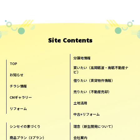
Site Contents
分譲地情報
TOP
買いたい（高岡砺波・南砺不動産ナ
ビ）
お知らせ
借りたい（賃貸物件情報）
チラシ情報
売りたい（不動産売却）
CMギャラリー
土地活用
リフォーム
中古+リフォーム
シンセイの家づくり
理念（新生開発について）
商品プラン（3プラン）
会社案内