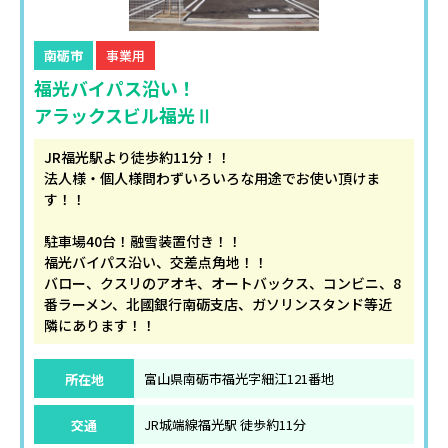
南砺市
事業用
福光バイパス沿い！
アラックスビル福光Ⅱ
JR福光駅より徒歩約11分！！
法人様・個人様問わずいろいろな用途でお使い頂けま
す！！
駐車場40台！融雪装置付き！！
福光バイパス沿い、交差点角地！！
バロー、クスリのアオキ、オートバックス、コンビニ、8
番ラーメン、北國銀行南砺支店、ガソリンスタンド等近
隣にあります！！
所在地
富山県南砺市福光字細江121番地
交通
JR城端線福光駅 徒歩約11分