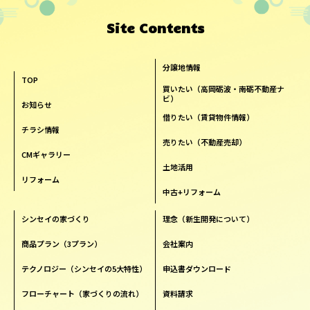
Site Contents
分譲地情報
TOP
買いたい（高岡砺波・南砺不動産ナ
ビ）
お知らせ
借りたい（賃貸物件情報）
チラシ情報
売りたい（不動産売却）
CMギャラリー
土地活用
リフォーム
中古+リフォーム
シンセイの家づくり
理念（新生開発について）
商品プラン（3プラン）
会社案内
テクノロジー（シンセイの5大特性）
申込書ダウンロード
フローチャート（家づくりの流れ）
資料請求