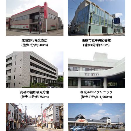
北陸銀行福光支店
南砺市立中央図書館
(徒歩7分/約500ｍ)
(徒歩4分/約270ｍ)
南砺市役所福光庁舎
福光あおいクリニック
(徒歩11分/約750ｍ)
(徒歩27分/約1,900ｍ)