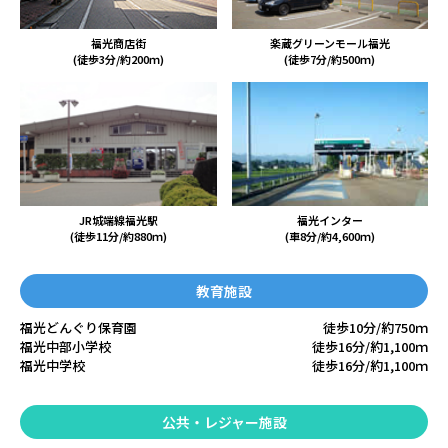
福光商店街
楽蔵グリーンモール福光
(徒歩3分/約200ｍ)
(徒歩7分/約500ｍ)
JR城端線福光駅
福光インター
(徒歩11分/約880ｍ)
(車8分/約4,600ｍ)
教育施設
福光どんぐり保育園
徒歩10分/約750ｍ
福光中部小学校
徒歩16分/約1,100ｍ
福光中学校
徒歩16分/約1,100ｍ
公共・レジャー施設