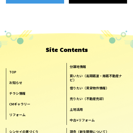
Site Contents
分譲地情報
TOP
買いたい（高岡砺波・南砺不動産ナ
ビ）
お知らせ
借りたい（賃貸物件情報）
チラシ情報
売りたい（不動産売却）
CMギャラリー
土地活用
リフォーム
中古+リフォーム
シンセイの家づくり
理念（新生開発について）