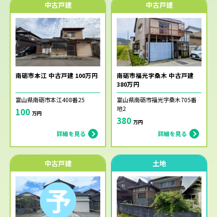
中古戸建
中古戸建
南砺市本江 中古戸建 100万円
南砺市福光字桑木 中古戸建
380万円
富山県南砺市本江408番25
富山県南砺市福光字桑木705番
地2
100
万円
380
万円
詳細を見る
詳細を見る
中古戸建
土地