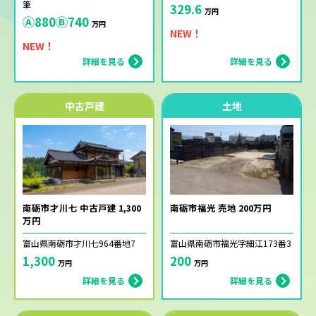
筆
329.6
万円
Ⓐ880Ⓑ740
万円
NEW！
NEW！
詳細を見る
詳細を見る
中古戸建
土地
南砺市才川七 中古戸建 1,300
南砺市福光 売地 200万円
万円
富山県南砺市才川七964番地7
富山県南砺市福光字細江173番3
1,300
200
万円
万円
詳細を見る
詳細を見る