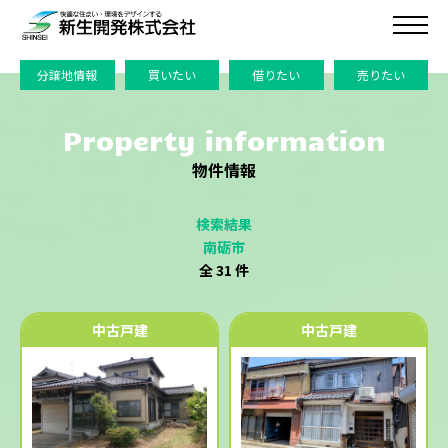
分譲地情報
買いたい
借りたい
売りたい
Property information
物件情報
検索結果
南砺市
全 31 件
中古戸建
中古戸建