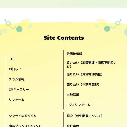
Site Contents
分譲地情報
TOP
買いたい（高岡砺波・南砺不動産ナ
ビ）
お知らせ
借りたい（賃貸物件情報）
チラシ情報
売りたい（不動産売却）
CMギャラリー
土地活用
リフォーム
中古+リフォーム
シンセイの家づくり
理念（新生開発について）
商品プラン（3プラン）
会社案内