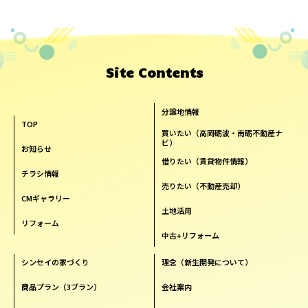
Site Contents
分譲地情報
TOP
買いたい（高岡砺波・南砺不動産ナ
ビ）
お知らせ
借りたい（賃貸物件情報）
チラシ情報
売りたい（不動産売却）
CMギャラリー
土地活用
リフォーム
中古+リフォーム
シンセイの家づくり
理念（新生開発について）
商品プラン（3プラン）
会社案内