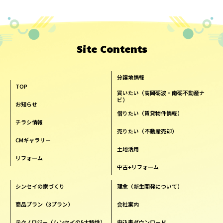
Site Contents
分譲地情報
TOP
買いたい（高岡砺波・南砺不動産ナ
ビ）
お知らせ
借りたい（賃貸物件情報）
チラシ情報
売りたい（不動産売却）
CMギャラリー
土地活用
リフォーム
中古+リフォーム
シンセイの家づくり
理念（新生開発について）
商品プラン（3プラン）
会社案内
テクノロジー（シンセイの5大特性）
申込書ダウンロード