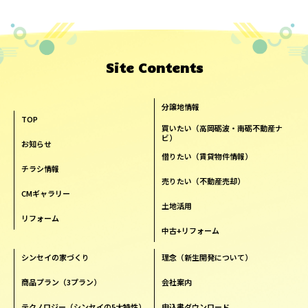
Site Contents
分譲地情報
TOP
買いたい（高岡砺波・南砺不動産ナ
ビ）
お知らせ
借りたい（賃貸物件情報）
チラシ情報
売りたい（不動産売却）
CMギャラリー
土地活用
リフォーム
中古+リフォーム
シンセイの家づくり
理念（新生開発について）
商品プラン（3プラン）
会社案内
テクノロジー（シンセイの5大特性）
申込書ダウンロード