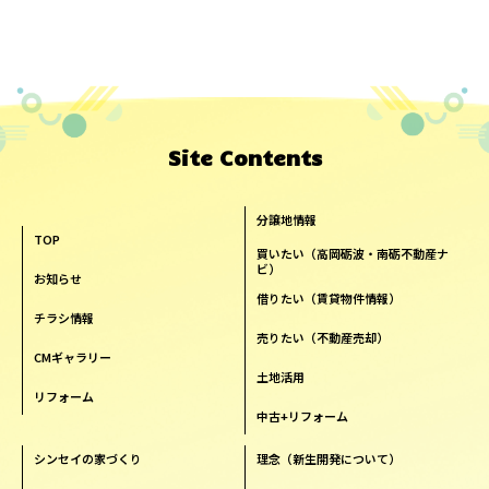
Site Contents
分譲地情報
TOP
買いたい（高岡砺波・南砺不動産ナ
ビ）
お知らせ
借りたい（賃貸物件情報）
チラシ情報
売りたい（不動産売却）
CMギャラリー
土地活用
リフォーム
中古+リフォーム
シンセイの家づくり
理念（新生開発について）