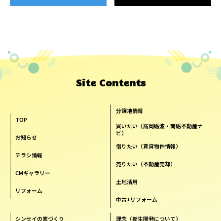
Site Contents
分譲地情報
TOP
買いたい（高岡砺波・南砺不動産ナ
ビ）
お知らせ
借りたい（賃貸物件情報）
チラシ情報
売りたい（不動産売却）
CMギャラリー
土地活用
リフォーム
中古+リフォーム
シンセイの家づくり
理念（新生開発について）