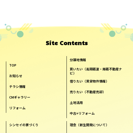
Site Contents
分譲地情報
TOP
買いたい（高岡砺波・南砺不動産ナ
ビ）
お知らせ
借りたい（賃貸物件情報）
チラシ情報
売りたい（不動産売却）
CMギャラリー
土地活用
リフォーム
中古+リフォーム
シンセイの家づくり
理念（新生開発について）