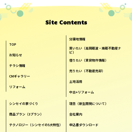
Site Contents
分譲地情報
TOP
買いたい（高岡砺波・南砺不動産ナ
ビ）
お知らせ
借りたい（賃貸物件情報）
チラシ情報
売りたい（不動産売却）
CMギャラリー
土地活用
リフォーム
中古+リフォーム
シンセイの家づくり
理念（新生開発について）
商品プラン（3プラン）
会社案内
テクノロジー（シンセイの5大特性）
申込書ダウンロード