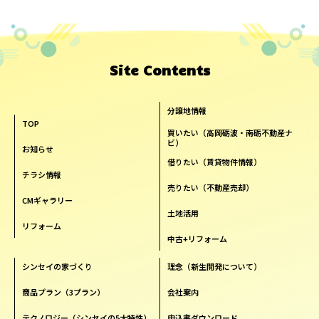
Site Contents
分譲地情報
TOP
買いたい（高岡砺波・南砺不動産ナ
ビ）
お知らせ
借りたい（賃貸物件情報）
チラシ情報
売りたい（不動産売却）
CMギャラリー
土地活用
リフォーム
中古+リフォーム
シンセイの家づくり
理念（新生開発について）
商品プラン（3プラン）
会社案内
テクノロジー（シンセイの5大特性）
申込書ダウンロード