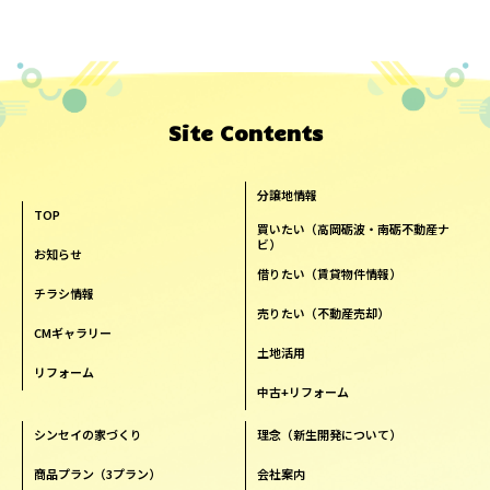
Site Contents
分譲地情報
TOP
買いたい（高岡砺波・南砺不動産ナ
ビ）
お知らせ
借りたい（賃貸物件情報）
チラシ情報
売りたい（不動産売却）
CMギャラリー
土地活用
リフォーム
中古+リフォーム
シンセイの家づくり
理念（新生開発について）
商品プラン（3プラン）
会社案内