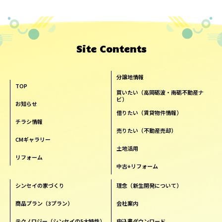
Site Contents
分譲地情報
TOP
買いたい（高岡砺波・南砺不動産ナ
ビ）
お知らせ
借りたい（賃貸物件情報）
チラシ情報
売りたい（不動産売却）
CMギャラリー
土地活用
リフォーム
中古+リフォーム
シンセイの家づくり
理念（新生開発について）
商品プラン（3プラン）
会社案内
テクノロジー（シンセイの5大特性）
申込書ダウンロード