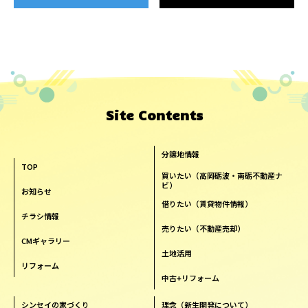
Site Contents
分譲地情報
TOP
買いたい（高岡砺波・南砺不動産ナ
ビ）
お知らせ
借りたい（賃貸物件情報）
チラシ情報
売りたい（不動産売却）
CMギャラリー
土地活用
リフォーム
中古+リフォーム
シンセイの家づくり
理念（新生開発について）