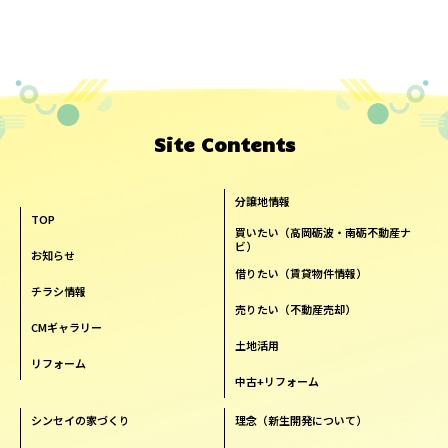
Site Contents
分譲地情報
TOP
買いたい（高岡砺波・南砺不動産ナ
ビ）
お知らせ
借りたい（賃貸物件情報）
チラシ情報
売りたい（不動産売却）
CMギャラリー
土地活用
リフォーム
中古+リフォーム
シンセイの家づくり
理念（新生開発について）