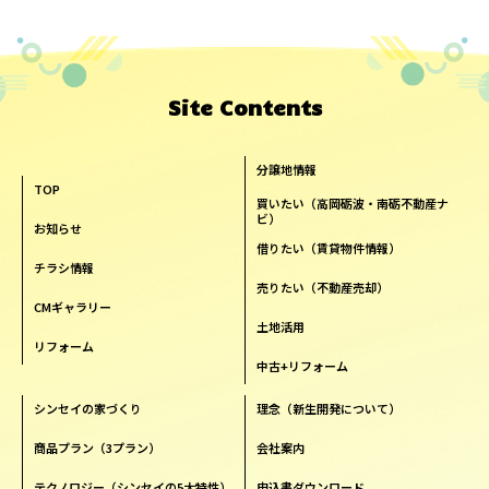
Site Contents
分譲地情報
TOP
買いたい（高岡砺波・南砺不動産ナ
ビ）
お知らせ
借りたい（賃貸物件情報）
チラシ情報
売りたい（不動産売却）
CMギャラリー
土地活用
リフォーム
中古+リフォーム
シンセイの家づくり
理念（新生開発について）
商品プラン（3プラン）
会社案内
テクノロジー（シンセイの5大特性）
申込書ダウンロード