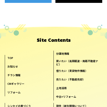
Site Contents
分譲地情報
TOP
買いたい（高岡砺波・南砺不動産ナ
ビ）
お知らせ
借りたい（賃貸物件情報）
チラシ情報
売りたい（不動産売却）
CMギャラリー
土地活用
リフォーム
中古+リフォーム
シンセイの家づくり
理念（新生開発について）